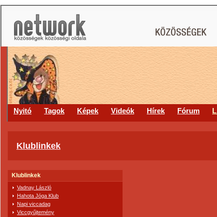
Nyitó
Tagok
Képek
Videók
Hírek
Fórum
L
Klublinkek
Klublinkek
Vadnay László
Hahota Jóga Klub
Napi viccadag
Viccgyűjtemény