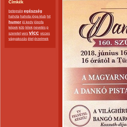
Címkék
egészség
betegség
hahota
hahota jóga klub
hit
humor
jó kedv
jópofa
képek
köb
lélek
nevetés
p
vicc
szeretet
vers
vicces
vágyakozás
élet
érzelmek