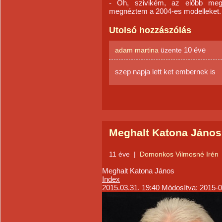
- Óh, szivikém, az előbb meg
megnéztem a 2004-es modelleket.
Utolsó hozzászólás
10 éve
adam martina
üzente
szep napja lett ket embernek is
Meghalt Katona János
11 éve
|
Domonkos Vilmosné Irén
Meghalt Katona János
Index
2015.03.31. 19:40
Módosítva: 2015-0