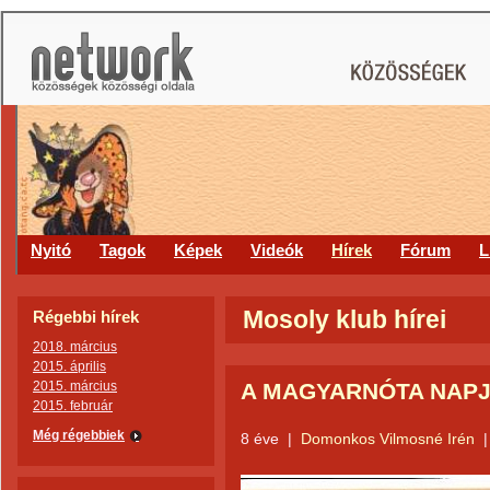
Nyitó
Tagok
Képek
Videók
Hírek
Fórum
L
Mosoly klub hírei
Régebbi hírek
2018. március
2015. április
2015. március
A MAGYARNÓTA NAPJ
2015. február
Még régebbiek
8 éve
|
Domonkos Vilmosné Irén