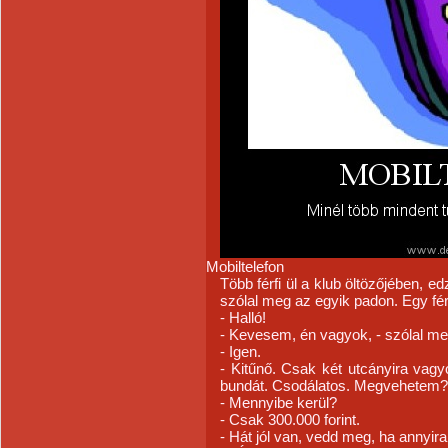
Mobiltelefon
Több férfi ül a klub öltözőjében, e
szólal meg az egyik padon. Egy fér
- Halló!
- Kevesem, én vagyok, - szólal me
- Igen.
- Kitűnő. Csak két utcányira vag
bundát. Csodálatos. Megvehetem?
- Mennyibe kerül?
- Csak 300.000 forint.
- Hát jól van, vedd meg, ha annyira