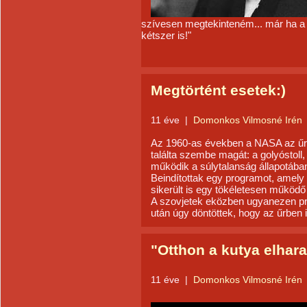
szívesen megtekinteném... már ha a 
kétszer is!"
Megtörtént esetek:)
11 éve
|
Domonkos Vilmosné Irén
Az 1960-as években a NASA az űr
találta szembe magát: a golyóstol
működik a súlytalanság állapotában
Beindítottak egy programot, amely s
sikerült is egy tökéletesen működő
A szovjetek eközben ugyanezen pr
után úgy döntöttek, hogy az űrben
"Otthon a kutya elharap
11 éve
|
Domonkos Vilmosné Irén