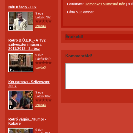
Feltöltötte:
Domonkos Vilmosné Irén
|
9 
Nóti Károly - Lux
Látta 512 ember.
9 éve
Látták:782
Izolda3
Értékeld!
Retro B.Ú.É.K. - A TV2
szilveszteri műsora
2011/2012 - 2. rész
9 éve
Kommentáld!
Látták:549
Izolda3
Két paraszt - Szilveszter
2007
9 éve
Látták:662
Izolda3
Retró vágás.../Humor -
Kabaré
9 éve