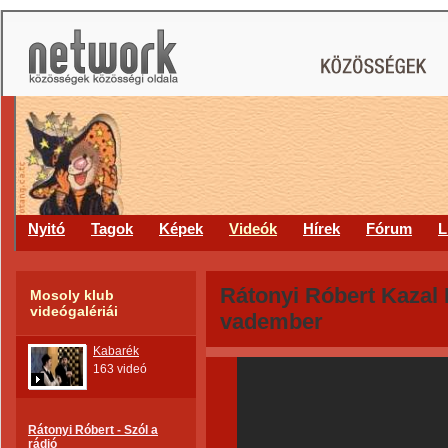
Nyitó
Tagok
Képek
Videók
Hírek
Fórum
L
Rátonyi Róbert Kazal L
Mosoly klub
videógalériái
vadember
Kabarék
163 videó
Rátonyi Róbert - Szól a
rádió