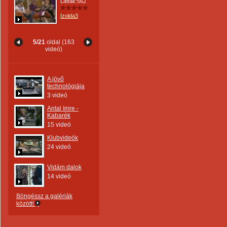
Látták:562
Izolda3
5/21
oldal (163
videó)
A jövő
technológiája
3 videó
Antal Imre -
Kabarék
15 videó
Klubvideók
24 videó
Vidám dalok
14 videó
Böngéssz a galériák
között!