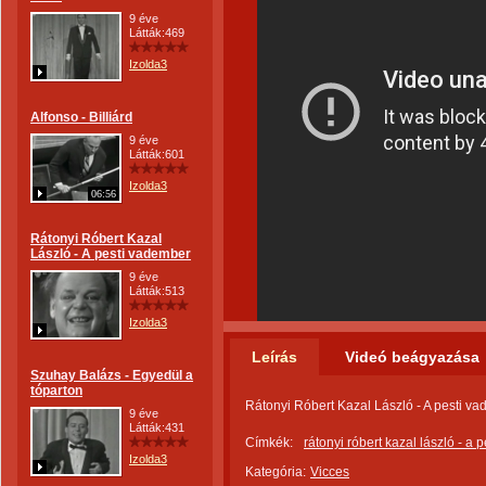
9 éve
Látták:469
Izolda3
Alfonso - Billiárd
9 éve
Látták:601
Izolda3
06:56
Rátonyi Róbert Kazal
László - A pesti vadember
9 éve
Látták:513
Izolda3
Leírás
Videó beágyazása
Szuhay Balázs - Egyedül a
tóparton
Rátonyi Róbert Kazal László - A pesti v
9 éve
Látták:431
Címkék:
rátonyi róbert kazal lászló - a
Izolda3
Kategória:
Vicces