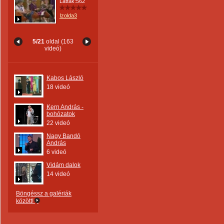
Látták:562
Izolda3
5/21
oldal (163
videó)
Kabos László
18 videó
Kern András -
bohózatok
22 videó
Nagy Bandó
András
6 videó
Vidám dalok
14 videó
Böngéssz a galériák
között!