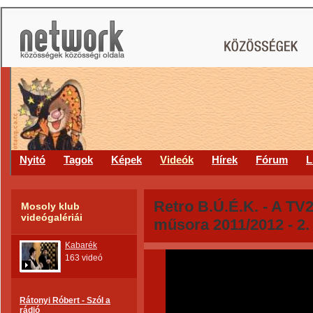
Nyitó
Tagok
Képek
Videók
Hírek
Fórum
L
Retro B.Ú.É.K. - A TV2
Mosoly klub
videógalériái
műsora 2011/2012 - 2.
Kabarék
163 videó
Rátonyi Róbert - Szól a
rádió