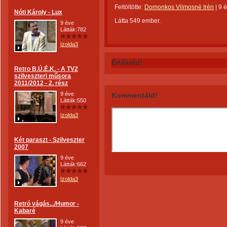
Feltöltötte:
Domonkos Vilmosné Irén
|
9 
Nóti Károly - Lux
Látta 549 ember.
9 éve
Látták:782
Izolda3
Értékeld!
Retro B.Ú.É.K. - A TV2
szilveszteri műsora
2011/2012 - 2. rész
9 éve
Kommentáld!
Látták:550
Izolda3
Két paraszt - Szilveszter
2007
9 éve
Látták:662
Izolda3
Retró vágás.../Humor -
Kabaré
9 éve