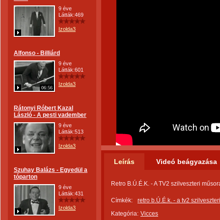
9 éve
Látták:469
Izolda3
Alfonso - Billiárd
9 éve
Látták:601
Izolda3
06:56
Rátonyi Róbert Kazal
László - A pesti vadember
9 éve
Látták:513
Izolda3
Leírás
Videó beágyazása
Szuhay Balázs - Egyedül a
tóparton
Retro B.Ú.É.K. - A TV2 szilveszteri műsor
9 éve
Látták:431
Címkék:
retro b.Ú.É.k. - a tv2 szilveszt
Izolda3
Kategória:
Vicces